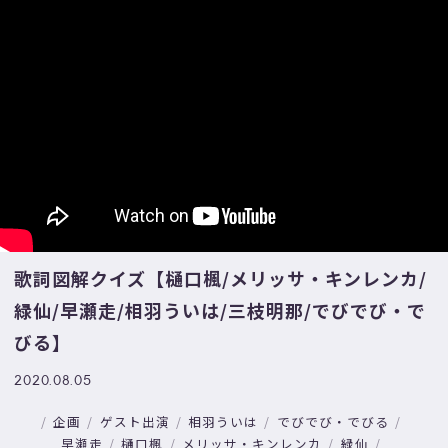
歌詞図解クイズ【樋口楓/メリッサ・キンレンカ/
緑仙/早瀬走/相羽ういは/三枝明那/でびでび・で
びる】
2020.08.05
企画
ゲスト出演
相羽ういは
でびでび・でびる
早瀬走
樋口楓
メリッサ・キンレンカ
緑仙