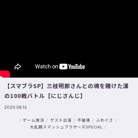
【スマブラSP】三枝明那さんとの魂を賭けた漢
の100戦バトル【にじさんじ】
2020.08.16
ゲーム実況
ゲスト出演
不破湊
ふわぐさ
大乱闘スマッシュブラザーズSPECIAL