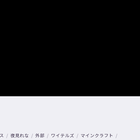
ス
夜見れな
外部
ワイテルズ
マインクラフト