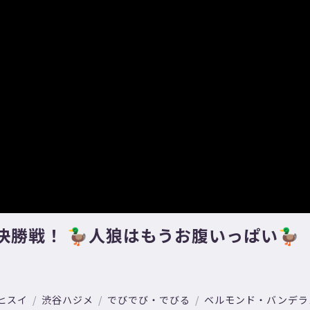
決勝戦！ 🦆人狼はもうお腹いっぱい🦆
ヒスイ
渋谷ハジメ
でびでび・でびる
ベルモンド・バンデラ