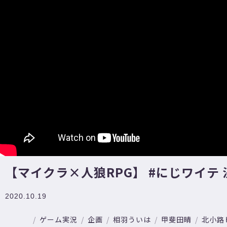
【マイクラ×人狼RPG】 #にじワイテ 
2020.10.19
ゲーム実況
企画
相羽ういは
甲斐田晴
北小路