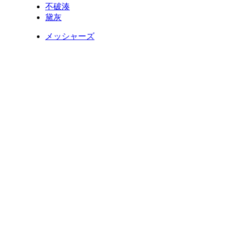
不破湊
黛灰
メッシャーズ