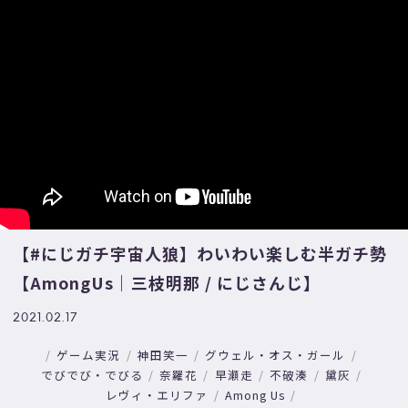
【#にじガチ宇宙人狼​​】わいわい楽しむ半ガチ勢
【AmongUs｜三枝明那 / にじさんじ】
2021.02.17
ゲーム実況
神田笑一
グウェル・オス・ガール
でびでび・でびる
奈羅花
早瀬走
不破湊
黛灰
レヴィ・エリファ
Among Us