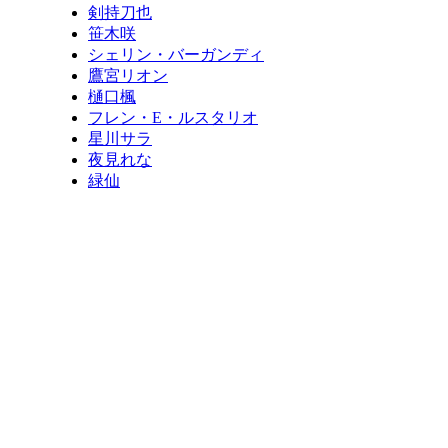
剣持刀也
笹木咲
シェリン・バーガンディ
鷹宮リオン
樋口楓
フレン・E・ルスタリオ
星川サラ
夜見れな
緑仙