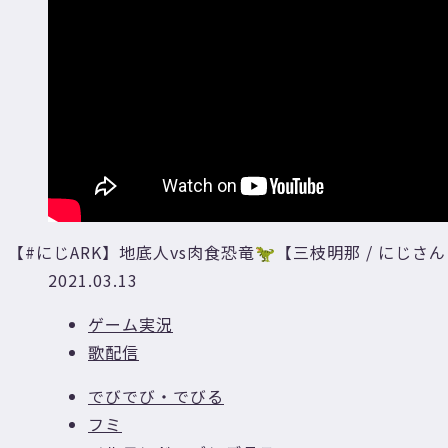
【#にじARK】地底人vs肉食恐竜🦖【三枝明那 / にじさ
2021.03.13
ゲーム実況
歌配信
でびでび・でびる
フミ