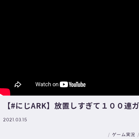
【#にじARK​】放置しすぎて１００連
2021.03.15
ゲーム実況