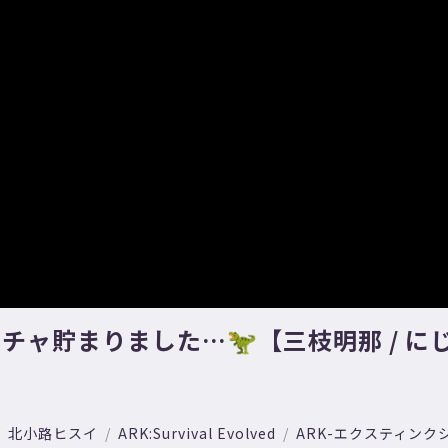
ガチャ貯まりました…🦖【三枝明那 / に
北小路ヒスイ
ARK:Survival Evolved
ARK-エクスティンク