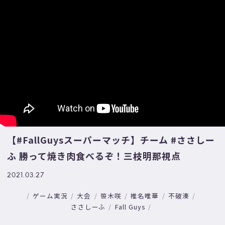
【#FallGuysスーパーマッチ​​】チーム #ささしー
ふ​ 勝って焼き肉食べるぞ！三枝明那視点
2021.03.27
ゲーム実況
大会
笹木咲
椎名唯華
不破湊
ささしーふ
Fall Guys