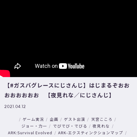
【#ガスバグレースにじさんじ​​​】はじまるぞおお
おおおおおお 【夜見れな／にじさんじ】
2021.04.12
ゲーム実況
企画
ゲスト出演
天宮こころ
ジョー・力一
でびでび・でびる
夜見れな
ARK:Survival Evolved
ARK-エクスティンクションマップ