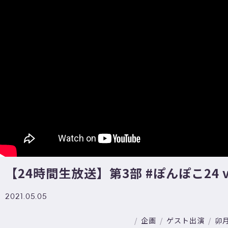
【24時間生放送】第3部 #ぽんぽこ24​ v
2021.05.05
企画
ゲスト出演
卯