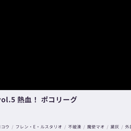
ol.5 熱血！ ポコリーグ
月コウ
フレン・E・ルスタリオ
不破湊
魔使マオ
黛灰
外