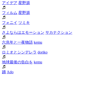
アイデア
星野源
フィルム
星野源
フォニイ
ツミキ
さよならはエモーション
サカナクション
六兆年と一夜物語
kemu
ロミオとシンデレラ
doriko
地球最後の告白を
kemu
踊
Ado