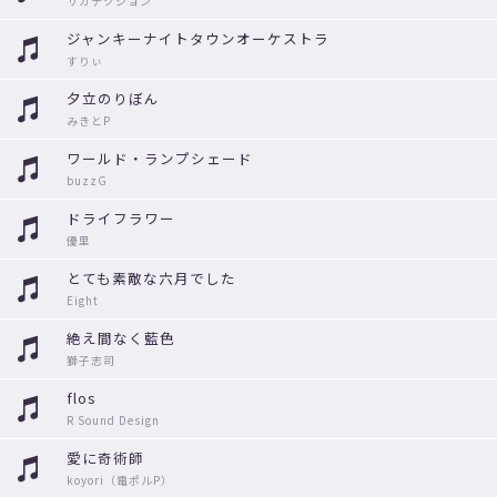
サカナクション
ジャンキーナイトタウンオーケストラ
すりぃ
夕立のりぼん
みきとP
ワールド・ランプシェード
buzzG
ドライフラワー
優里
とても素敵な六月でした
Eight
絶え間なく藍色
獅子志司
flos
R Sound Design
愛に奇術師
koyori（電ポルP）