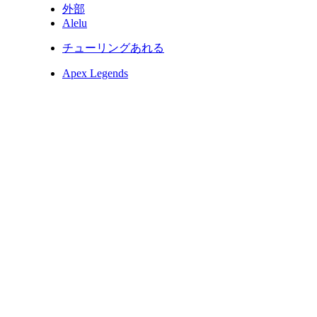
外部
Alelu
チューリングあれる
Apex Legends