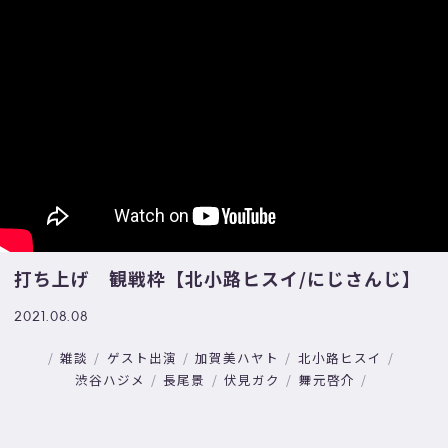
打ち上げ 観戦枠【北小路ヒスイ/にじさんじ】
2021.08.08
雑談
ゲスト出演
加賀美ハヤト
北小路ヒスイ
渋谷ハジメ
長尾景
伏見ガク
舞元啓介