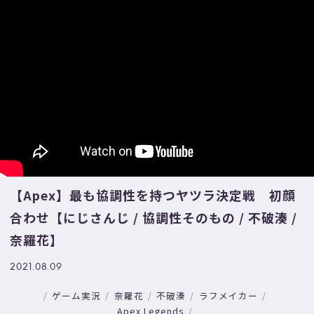
【Apex】最も協調性を持つヤツラ決定戦 初顔
合わせ【にじさんじ / 協調性そのもの / 不破湊 /
奈羅花】
2021.08.09
ゲーム実況
奈羅花
不破湊
ラフメイカー
Apex Legends