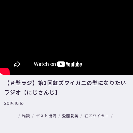
【＃壁ラジ】第1回紅ズワイガニの壁になりたい
ラジオ【にじさんじ】
2019.10.16
雑談
ゲスト出演
愛園愛美
紅ズワイガニ