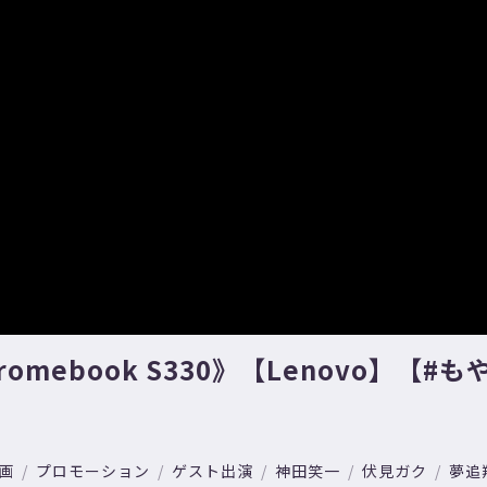
omebook S330》【Lenovo】【
画
プロモーション
ゲスト出演
神田笑一
伏見ガク
夢追