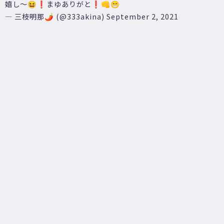
嬉し〜😆❗️まゆありがと❗️👊😁
— 三枝明那🌶 (@333akina)
September 2, 2021