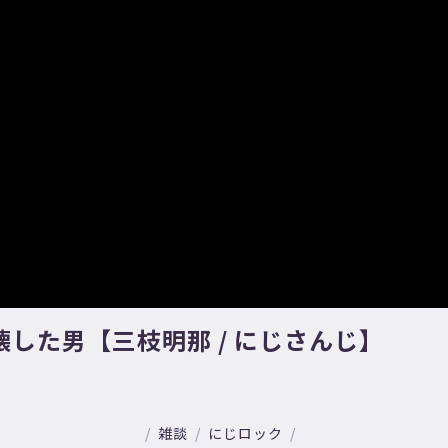
した男【三枝明那 / にじさんじ】
雑談
にじロック