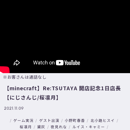
※お客さんは通話なし
【minecraft】Re:TSUTAYA 開店記念1日店長
【にじさんじ/桜凛月】
2021.11.09
ゲーム実況
ゲスト出演
小野町春香
北小路ヒスイ
桜凛月
黛灰
夜見れな
ルイス・キャミー