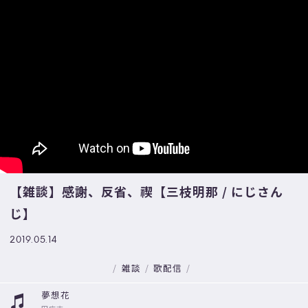
【雑談】感謝、反省、禊【三枝明那 / にじさん
じ】
2019.05.14
雑談
歌配信
夢想花