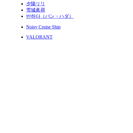
夕陽リリ
雪城眞尋
반하다（バン・ハダ）
Noisy Cruise Ship
VALORANT