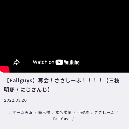
【Fallguys】再会！ささしーふ！！！！【三枝
明那 / にじさんじ】
2022.03.20
ゲーム実況
笹木咲
椎名唯華
不破湊
ささしーふ
Fall Guys