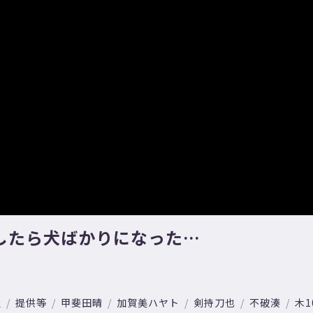
したら犬ばかりになった…
組
提供等
甲斐田晴
加賀美ハヤト
剣持刀也
不破湊
木