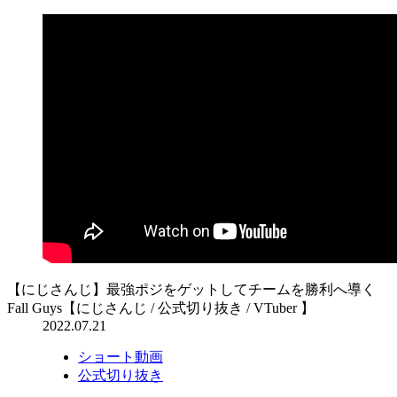
【にじさんじ】最強ポジをゲットしてチームを勝利へ導く
Fall Guys【にじさんじ / 公式切り抜き / VTuber 】
2022.07.21
ショート動画
公式切り抜き