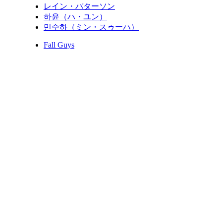
レイン・パターソン
하윤（ハ・ユン）
민수하（ミン・スゥーハ）
Fall Guys