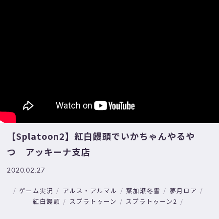
【Splatoon2】紅白饅頭でいかちゃんやるや
つ アッキーナ支店
2020.02.27
ゲーム実況
アルス・アルマル
葉加瀬冬雪
夢月ロア
紅白饅頭
スプラトゥーン
スプラトゥーン2