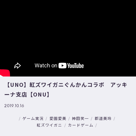
【UNO】紅ズワイガニぐんかんコラボ アッキ
ーナ支店【ONU】
2019.10.16
ゲーム実況
愛園愛美
神田笑一
郡道美玲
紅ズワイガニ
カードゲーム