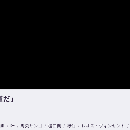
嫌だ」
動画
叶
周央サンゴ
樋口楓
緑仙
レオス・ヴィンセント