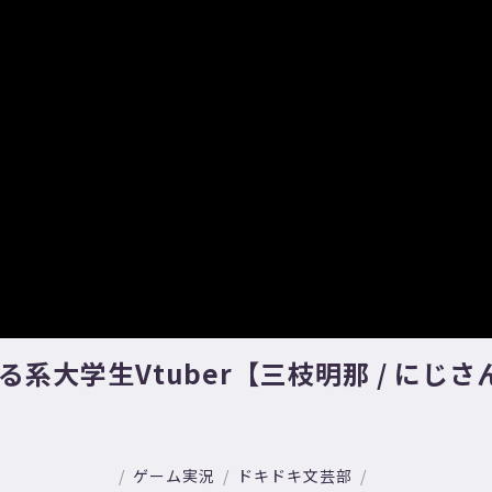
系大学生Vtuber【三枝明那 / にじさ
ゲーム実況
ドキドキ文芸部