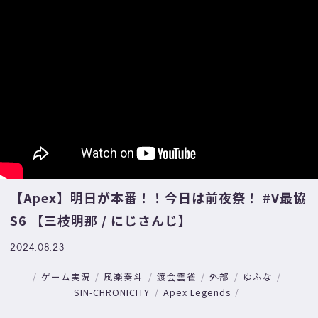
【Apex】明日が本番！！今日は前夜祭！ #V最協
S6 【三枝明那 / にじさんじ】
2024.08.23
ゲーム実況
風楽奏斗
渡会雲雀
外部
ゆふな
SIN-CHRONICITY
Apex Legends