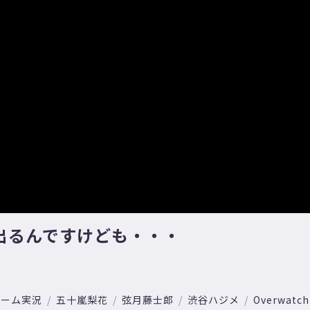
出るんですけども・・・
ゲーム実況
五十嵐梨花
弦月藤士郎
渋谷ハジメ
Overwatch