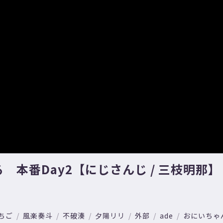
 本番Day2【にじさんじ / 三枝明那】
ちご
風楽奏斗
不破湊
夕陽リリ
外部
ade
おにいちゃ