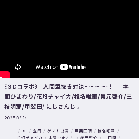
꒰３Dコラボ꒱ 人間型抜き対決～～～～！ ˹ 本
間ひまわり/花畑チャイカ/椎名唯華/舞元啓介/三
枝明那/甲斐田/ にじさんじ ˼
2025.03.14
3D
企画
ゲスト出演
甲斐田晴
椎名唯華
花畑チャイカ
本間ひまわり
舞元啓介
三田間