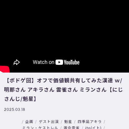
【ボドゲ回】オフで価値観共有してみた漢達 ｗ/
明那さん アキラさん 雲雀さん ミランさん【にじ
さんじ/魁星】
2025.03.18
企画
ゲスト出演
魁星
四季凪アキラ
ミラン・ケストレル
渡会雲雀
ito(イト)