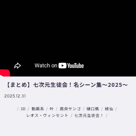
【まとめ】七次元生徒会！名シーン集～2025～
2025.12.31
3D
動画系
叶
周央サンゴ
樋口楓
緑仙
レオス・ヴィンセント
七次元生徒会！