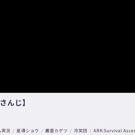
じさんじ】
ム実況
星導ショウ
叢雲カゲツ
冷笑団
ARK:Survival Asc