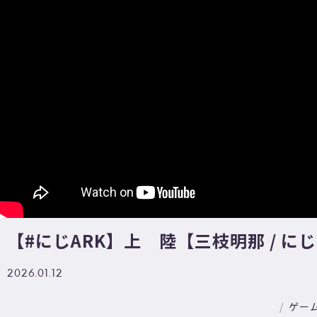
【#にじARK】上 陸【三枝明那 / に
2026.01.12
ゲー