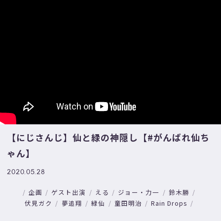
【にじさんじ】仙と緑の神隠し【#がんばれ仙ち
ゃん】
2020.05.28
企画
ゲスト出演
える
ジョー・力一
鈴木勝
伏見ガク
夢追翔
緑仙
童田明治
Rain Drops