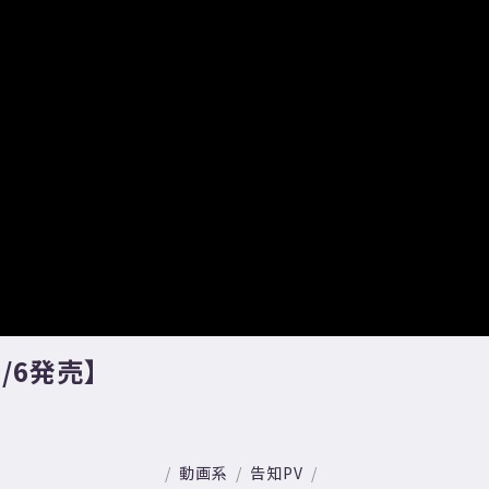
2/6発売】
動画系
告知PV