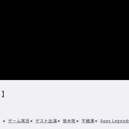
じ】
ゲーム実況
ゲスト出演
笹木咲
不破湊
Apex Legend