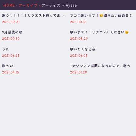
HOME
›
アーカイブ
›
アーティスト:Ayase
歌うよ！！！！リクエスト待ってま
ボカロ歌います！😸聞きたい曲ある？
す！
2022.03.31
2021.10.12
9月最後の歌
歌います！！リクエストください😼
2021.09.30
2021.08.29
うた
歌いたくなる夜
2021.06.25
2021.06.05
歌うYo
1stワンマン延期になったので、歌う
2021.04.15
2021.01.29