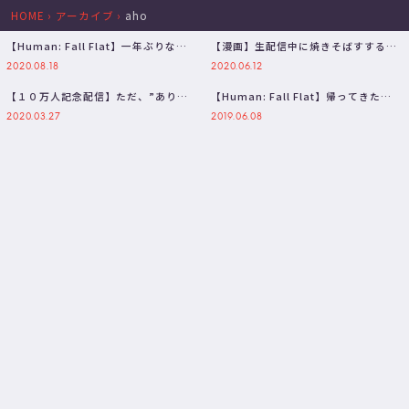
HOME
›
アーカイブ
›
aho
【Human: Fall Flat】一年ぶりなの
【漫画】生配信中に焼きそばすする女
にめっちゃ協力できるし…
子大生が乱入してきたらどうする？
2020.08.18
2020.06.12
【マ…
【１０万人記念配信】ただ、”ありが
【Human: Fall Flat】帰ってきた！
とう”を伝えたい逆凸企画【三枝明那
清楚な女子たちの協力プ…
2020.03.27
2019.06.08
…