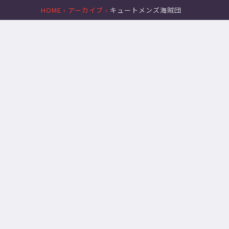
賭
に
HOME
›
アーカイブ
›
キュートメンズ海賊団
2024.10.22
2024.10.20
け
じ
ろ
さ
よ】
ん
嘘
じ
つ
海
き
賊
が
王
生
2024】
き
３
残
年
る！？
前
with
の
三
借
枝
り
明
を
那
返
3、
し
渡
に
会
き
雲
た