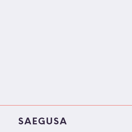
雀
【三
3、
枝
…
明
那
/
…
SAEGUSA