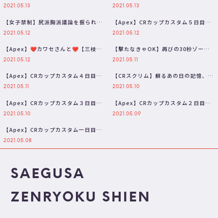
目！！！今日は勝ちます。【三枝明那
さんにツボるスタヌ【ApexLege…
2021.05.13
2021.05.13
…
【女子禁制】尻派胸派議論を振られた
【Apex】CRカップカスタム５日目！
スタヌ、良いケツについて詳しく語っ
チームの絆編【三枝明那 / にじ…
2021.05.12
2021.05.12
て…
【Apex】❤カワセさんと❤【三枝明
【撃たなきゃOK】再びの30秒ゾーン
那 / にじさんじ】
ムーブにしっかり確認を取り挑むス
2021.05.12
2021.05.11
タ…
【Apex】CRカップカスタム４日目！
【CRスクリム】蘇るあの日の記憶、何
冷静gaming所属【三枝明那 …
度でもカワセ君に聞こう。ルール違
2021.05.11
2021.05.10
反…
【Apex】CRカップカスタム３日目
【Apex】CRカップカスタム２日目
ジブラルタルは２日目【三枝明那 …
ここからはじまるジブラルタル生活…
2021.05.10
2021.05.09
【Apex】CRカップカスタム一日目
はじめましてカワセさんスタヌさん…
2021.05.08
SAEGUSA
ZENRYOKU SHIEN