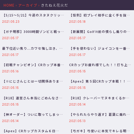
HOME
›
アーカイブ
›
きたねえ花火だ
【5/15～5/21】今週のスタヌクリップ
【恒例】初プレイ相手に全く手を抜か
集【VCC/CRカップ/バイ…
ないスタヌ、思わず本音が漏れてしま
2021.05.23
2021.05.18
う…
【ガチ明那】3000時間ゾンビと戦って
【新展開】Golf It前の慣らし煽りのは
きた男の死に様を目にしたスタヌ【…
ずがかわせ君の死からガチにな…
2021.05.17
2021.05.17
最下位近い焦り...カワセ悔し泣き、
【手を使わない】ジョイコンを一番敏
色々あったCRCUP裏話暴露！！【…
感な場所に当てミニゲームに挑む一同
2021.05.17
2021.05.17
【…
【初戦チャンピオン】CRカップ本番1
CRカップお疲れ様でした！！打ち上げ
試合目で激熱チャンピオンを決めた
会場はこちら #きたねぇ花火WIN
2021.05.16
2021.05.15
ス…
【※にじさんじとは一切関係ありませ
【Apex】第５回CRカップ本戦！！ #
ん】自らライン越える明那さんに本気
きたねぇ花火WIN 【三枝明那…
2021.05.15
2021.05.15
で…
【R18】運営さん本当にごめんなさ
【R18】クレーバーでヌキまくるかわ
い、出禁にしないでください。
せ君に興奮しまくる明那とスタヌ
2021.05.15
2021.05.14
【Ape…
【A…
【神オーダー】ついに取ってしまった
【やられたらやり返す】葛葉に煽れた
CRスクリム激熱の初チャンピオンに
ので叶きゅんにフィニッシャーをお見
2021.05.14
2021.05.13
大…
舞…
【Apex】CRカップカスタム６日
【弓ガキ】弓使いに本気でキレる明那