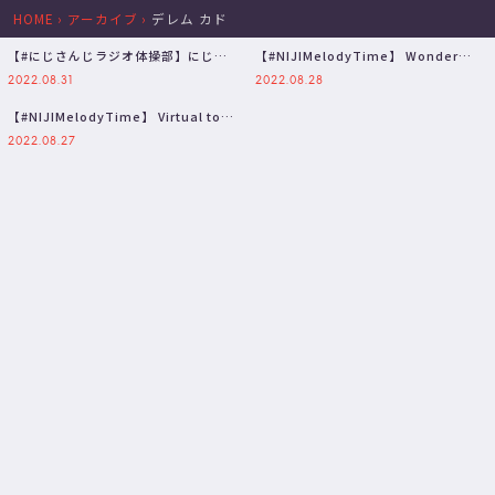
HOME
›
アーカイブ
›
デレム カド
【#にじさんじラジオ体操部】にじラ
【#NIJIMelodyTime】 Wonder
イバー健康計画 最終日 / 2022…
NeverLand …
2022.08.31
2022.08.28
【#NIJIMelodyTime】 Virtual to
LIVE 【…
2022.08.27