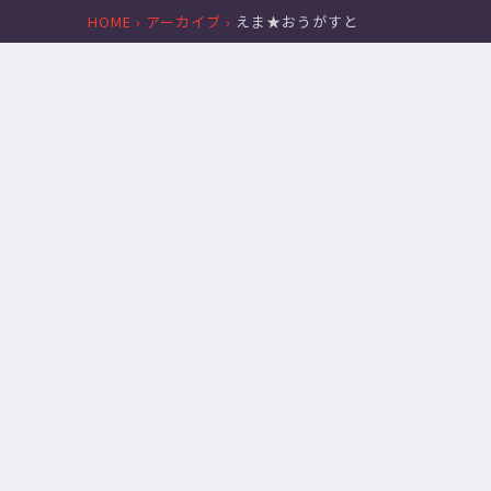
/
HOME
›
アーカイブ
›
えま★おうがすと
2023.12.21
い
き
も
の
が
か
り
(
covered
by
に
じ
さ
ん
じ
合
唱…