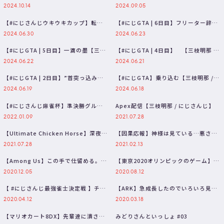
優勝するぞ！！NIJI…
VALOカスタム神視点
2024.10.14
2024.09.05
【#にじさんじウキウキカップ】転が
【#にじGTA | 6日目】フリーター辞め
ってもいいのかなあ【三枝明那 / に…
ます。【三枝明那 / にじさ…
2024.06.30
2024.06.23
【#にじGTA | 5日目】一滴の墨【三枝
【#にじGTA | 4日目】 【三枝明那 /
明那 / にじさんじ】
にじさんじ】
2024.06.22
2024.06.21
【#にじGTA | 2日目】”首突っ込み
【#にじGTA】乗り込む【三枝明那 /
屋”をしています。三枝明那です…
にじさんじ】
2024.06.19
2024.06.18
【#にじさんじ麻雀杯】準決勝グルー
Apex配信【三枝明那 / にじさんじ】
プ2 トラフグ一点張り【三枝明那 /…
2022.01.09
2021.07.28
【Ultimate Chicken Horse】深夜
【因果応報】神様は見ている…悪さが
の" 頂 上 決 …
自分に返ってくるライバーまとめ【に
2021.07.28
2021.02.13
じ…
【Among Us】この手で仕留める。#
【東京2020オリンピックのゲーム】で
にじさんじAmonGUYs 【…
エクスと戦うけど俺が金メダル量産…
2020.12.05
2020.08.12
【 #にじさんじ最強雀士決定戦 】チ
【ARK】急成長したのでいろいろ見せ
ー！ｗ 中中中【三枝明那/にじさん…
つつ恐竜捕まえに行きます!【にじさ…
2020.04.12
2020.03.18
【マリオカート8DX】先輩達に潰され
みどりさんといっしょ #03