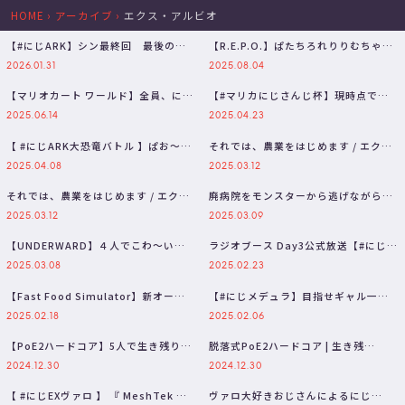
HOME
›
アーカイブ
›
エクス・アルビオ
【#にじARK】シン最終回 最後の大
【R.E.P.O.】ぱたちろれりりむちゃん
舞台”αボス討伐”に参戦。 【三枝…
エクスアルス と【三枝明那 …
2026.01.31
2025.08.04
【マリオカート ワールド】全員、にじ
【#マリカにじさんじ杯】現時点での
さんじ。驚愕の22人コラボ【三枝明…
最強を決めておこうコラボ【三枝明那
2025.06.14
2025.04.23
…
【 #にじARK大恐竜バトル 】ぱお～ん
それでは、農業をはじめます / エク
ｗ🦕大暴れ視点 team A【…
ス・アルビオ 伊波ライ 叢雲カゲツ…
2025.04.08
2025.03.12
それでは、農業をはじめます / エク
廃病院をモンスターから逃げながら調
ス・アルビオ 伊波ライ 叢雲カゲツ…
査するホラーゲーム！ w/あちな,る…
2025.03.12
2025.03.09
【UNDERWARD】４人でこわ～い廃
ラジオブース Day3公式放送【#にじフ
病院に遊びにいこう / エクス・…
ェス2025_Day3】
2025.03.08
2025.02.23
【Fast Food Simulator】新オープ
【#にじメデュラ】目指せギャル一級
ンのハンバーガー屋に…
【三枝明那/にじさんじ】
2025.02.18
2025.02.06
【PoE2ハードコア】5人で生き残り
脱落式PoE2ハードコア | 生き残
股間がハードコア 【三枝明那 /…
れ・・・！【にじさんじ/叶】
2024.12.30
2024.12.30
【 #にじEXヴァロ 】 『 MeshTek 』
ヴァロ大好きおじさんによるにじ