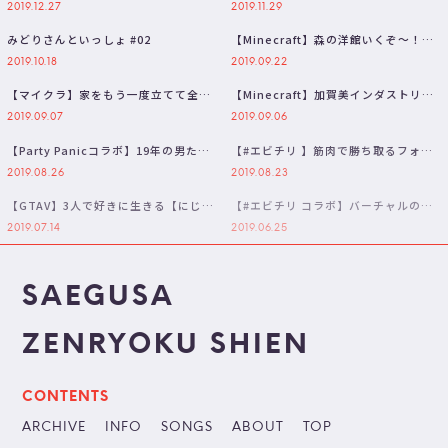
る！？にじさんじ杯本戦前合同練習
2019.12.27
2019.11.29
会…
みどりさんといっしょ #02
【Minecraft】森の洋館いくぞ～！【
#エビチリ 三枝明那 / …
2019.10.18
2019.09.22
【マイクラ】家をもう一度立てて全部
【Minecraft】加賀美インダストリア
爆破したい!!クリーパーで!!【にじ…
ルにインターン入社【三枝明那…
2019.09.07
2019.09.06
【Party Panicコラボ】19年の男たち
【#エビチリ 】筋肉で勝ち取るフォー
【黛 灰 / にじさんじ…
トナイト【三枝明那 / エクス・ア…
2019.08.26
2019.08.23
【GTAV】3人で好きに生きる【にじさ
【#エビチリ コラボ】バーチャルの厳
んじ】
しさを後輩に教える。拳で🤜💥🤛
2019.07.14
2019.06.25
【三…
SAEGUSA
ZENRYOKU SHIEN
CONTENTS
ARCHIVE
INFO
SONGS
ABOUT
TOP