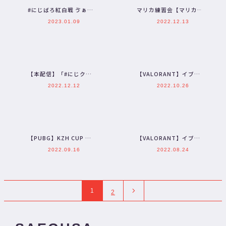
#にじばろ紅白戦 ゔぁ
マリカ練習会【マリカ８
【VALORANT】
DX】
2023.01.09
2022.12.13
【本配信】「#にじクリ
【VALORANT】イブラ
プレゼント交換会」が開
ヒムとduo【三枝明那 /
2022.12.12
2022.10.26
催されます！プレゼント
にじさんじ】
は誰…
【PUBG】KZH CUP
【VALORANT】イブラ
三枝視点 イブラヒム安
ヒムとコンペ【本当の初
2022.09.16
2022.08.24
土桃さん【三枝明那…
心者】
1
2