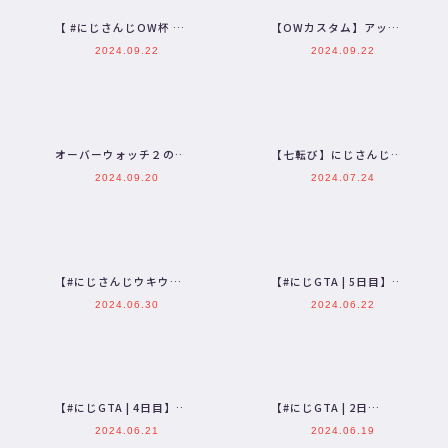
【 #にじさんじOW杯 】
【OWカスタム】アッシ
俺が全てのヘイトとダメ
ュOTP withにじさんじ
2024.09.22
2024.09.22
ージを受け持ついろん
の皆さん【にじさんじ…
な…
オーバーウォッチ２のに
【七転び】にじさんじの
じさんじ杯の練習会
B級バラエティ（仮）＃
2024.09.20
2024.07.24
78【八百万置き】
【#にじさんじウキウキ
【#にじGTA | 5日目】一
カップ】転がってもいい
滴の墨【三枝明那 / にじ
2024.06.30
2024.06.22
のかなあ【三枝明那 /
さんじ】
に…
【#にじGTA | 4日目】
【#にじGTA | 2日
【三枝明那 / にじさん
目】”首突っ込み屋”をし
2024.06.21
2024.06.19
じ】
ています。三枝明那で