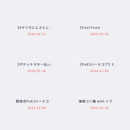
争 初日【三枝明那 /
96コース耐久 #マ…
に…
【#マリカにじさんじ
【Fast Food
杯】現時点での最強を決
Simulator】新オープン
2025.04.23
2025.02.18
めておこうコラボ【三枝
のハンバーガー屋に…
明那 …
【ポケットマネー払い】
【PoE2ハードコア】5人
にじさんじのB級バラエ
で生き残り 股間がハー
2025.01.29
2024.12.30
ティ（仮）＃88【顔面バ
ドコア 【三枝明那 /…
イ…
脱落式PoE2ハードコア |
海賊コソ練 with イブラ
生き残れ・・・！【にじ
ヒム
2024.12.30
2024.10.19
さんじ/叶】