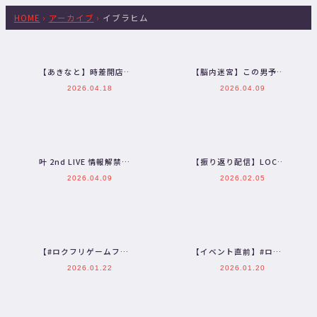
HOME
›
アーカイブ
›
イブラヒム
【あきなと】時差開店に
【脳内迷宮】この男予測
じパチ部出玉タッグバト
不能！クイズ泥酔不破
2026.04.18
2026.04.09
ル スマスロ モンキータ
湊！！
ー…
叶 2nd LIVE 情報解禁SP
【振り返り配信】LOCK
| 叶検定の時間だ～～
ON FLEEK GAME
2026.04.09
2026.02.05
～！！！！【…
FESTA #ロ…
【#ロクフリゲームフェ
【イベント直前】#ロク
スタ】LOCK ON FLEEK
フリゲームフェスタ に向
2026.01.22
2026.01.20
GAME FE…
けて絆を深めるはずが…
【…