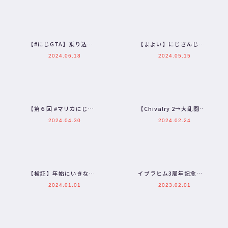
す…
【#にじGTA】乗り込む
【まよい】にじさんじの
【三枝明那 / にじさん
B級バラエティ（仮）＃
2024.06.18
2024.05.15
じ】
73【maimai】
【第６回 #マリカにじさ
【Chivalry 2→大乱闘】
んじ杯】ライバー12人で
神げーみつけたらしい
2024.04.30
2024.02.24
全96コース走行会！！…
w/イブラヒム３…
【検証】年始にいきなり
イブラヒム3周年記念ア
電話かけたらだれがでん
ニメ -Ibrahim 3rd
2024.01.01
2023.02.01
の？【でびでび・でび
Annivers…
る/に…