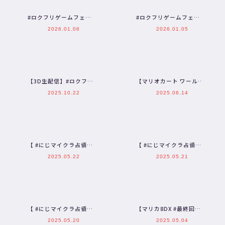
#ロクフリゲームフェス
#ロクフリゲームフェス
タ 「Winning Post 10
タ 「Apex Legends」
2026.01.06
2026.01.05
2025」…
ゲームルール紹介…
【3D生配信】#ロクフリ
【マリオカート ワール
ゲームフェスタ 参加ライ
ド】全員、にじさんじ。
2025.10.22
2025.06.14
バードラフト会議【 #…
驚愕の22人コラボ【三枝
明…
【 #にじマイクラ占領
【 #にじマイクラ占領
戦 | 東軍】勝利を手にす
戦 | 東軍】本格乱戦に突
2025.05.22
2025.05.21
る。 最終日【三枝明
入・・・！ 二日目
那…
【三…
【 #にじマイクラ占領
【マリカ8DX #最終回】
戦 】俺たちの３日間戦
ありがとう8DX。最後の
2025.05.20
2025.05.04