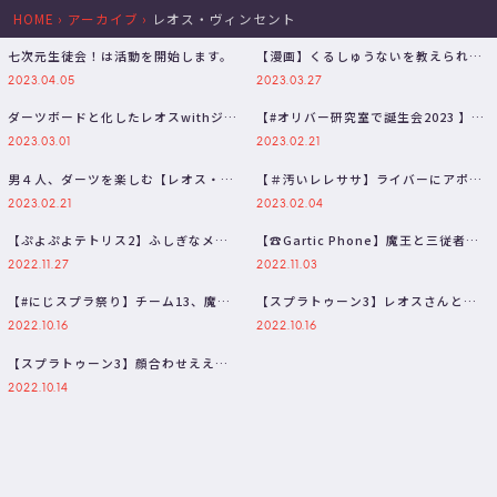
HOME
›
アーカイブ
›
レオス・ヴィンセント
七次元生徒会！は活動を開始します。
【漫画】くるしゅうないを教えられる
魔王様【にじさんじ公式切り抜きチャ
2023.04.05
2023.03.27
ン…
ダーツボードと化したレオスwithジョ
【#オリバー研究室で誕生会2023 】誕
ー・力一 #shorts
生日なので研究室で初の凸待ち【…
2023.03.01
2023.02.21
男４人、ダーツを楽しむ【レオス・ヴ
【＃汚いレレササ】ライバーにアポ無
ィンセント/ジョー・力一/三枝明那/…
し逆凸借りたポケモンでポケモンバト
2023.02.21
2023.02.04
ル…
【ぷよぷよテトリス2】ふしぎなメン
【☎Gartic Phone】魔王と三従者で
ツのふしぎなテトリス【レオス・ヴィ
二次会お絵かき【三枝明那 …
2022.11.27
2022.11.03
ン…
【#にじスプラ祭り】チーム13、魔王
【スプラトゥーン3】レオスさんと当
と三従者！！！！【スプラトゥーン
日コッソリ練習【三枝明那 / にじさ…
2022.10.16
2022.10.16
3…
【スプラトゥーン3】顔合わせえええ
え！！！スプラ祭り【三枝明那 / に…
2022.10.14