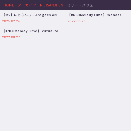
HOME
›
アーカイブ
›
NIJISANJI EN
›
ミリー・パフェ
【MV】にじさんじ – Arc goes oN
【#NIJIMelodyTime】 Wonder
NeverLand …
2025.02.26
2022.08.28
【#NIJIMelodyTime】 Virtual to
LIVE 【…
2022.08.27